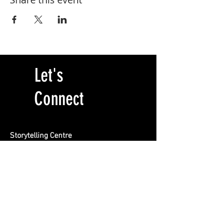
Let's
Connect
Storytelling Centre
Locatie BREEN
Burgemeester Rendorpstraat 1
1064 EL, Amsterdam
info@storytelling-centre.nl
020 412 1415