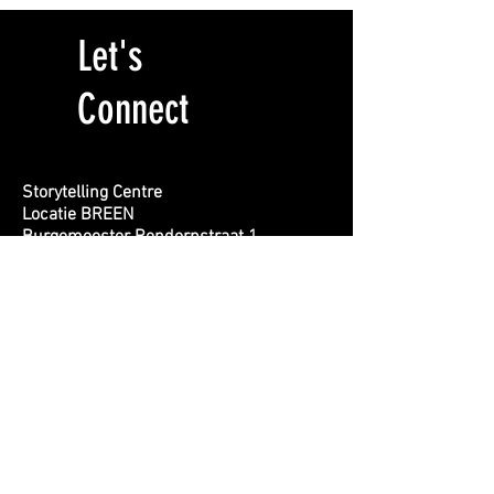
Let's
Connect
Storytelling Centre
Locatie BREEN
Burgemeester Rendorpstraat 1
1064 EL, Amsterdam
info@storytelling-centre.nl
020 412 1415
First name
Last name