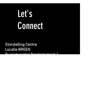
Let's
Connect
Storytelling Centre
Locatie BREEN
Burgemeester Rendorpstraat 1
1064 EL, Amsterdam
info@storytelling-centre.nl
020 412 1415
First name
Last name