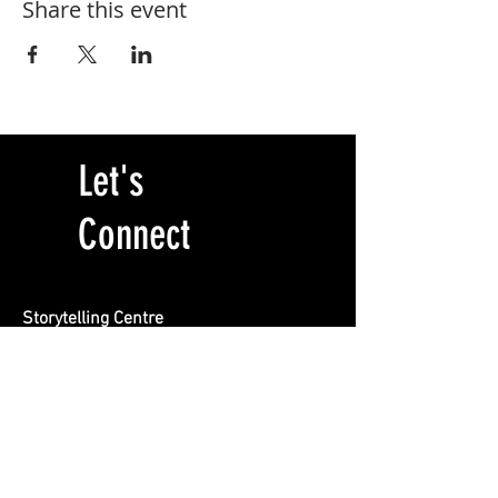
Share this event
Let's
Connect
Storytelling Centre
Locatie BREEN
Burgemeester Rendorpstraat 1
1064 EL, Amsterdam
info@storytelling-centre.nl
020 412 1415